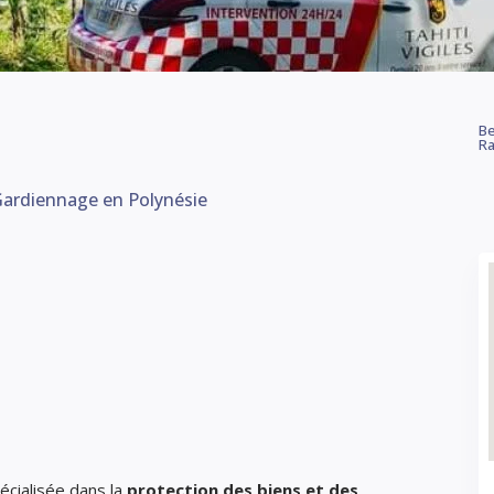
Be
Ra
 Gardiennage en Polynésie
écialisée dans la
protection des biens et des