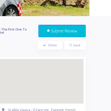
 The First One To
Submit Review
te!
Share
Save
16 allée Vaiava - ZI Fare Ute , Papeete, French