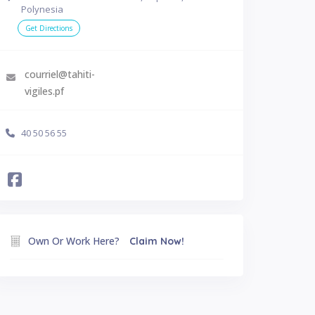
Polynesia
Get Directions
courriel@tahiti-
vigiles.pf
40 50 56 55
Own Or Work Here?
Claim Now!