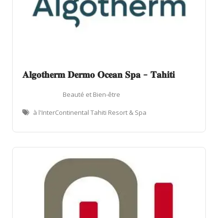
𝐀𝐥𝐠𝐨𝐭𝐡𝐞𝐫𝐦 𝐃𝐞𝐫𝐦𝐨 𝐎𝐜𝐞𝐚𝐧 𝐒𝐩𝐚 – 𝐓𝐚𝐡𝐢𝐭𝐢
Beauté et Bien-être
à l'InterContinental Tahiti Resort & Spa