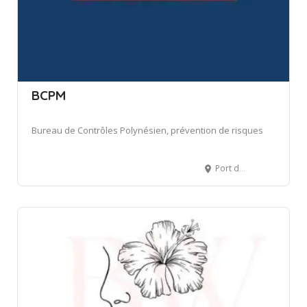
BCPM
Bureau de Contrôles Polynésien, prévention de risques
Port de Papeete Motu Uta, à côté du siège de SNP , Papeete, French Polynesia, 98713