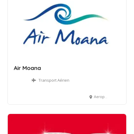
Air Moana
Transport Aérien
Aeroport , Faaa, French Polynesia