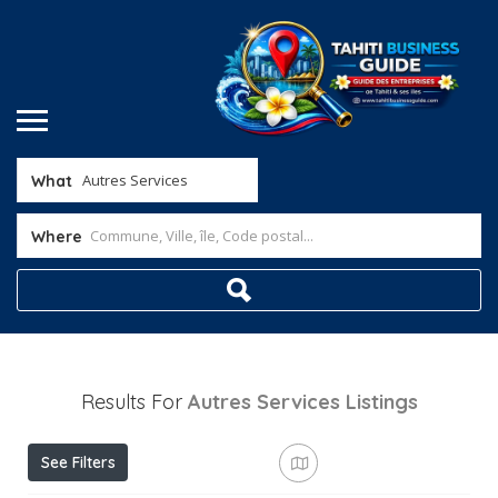
What
Where
Results For
Autres Services
Listings
See Filters