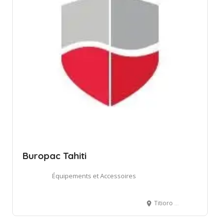
Buropac Tahiti
Équipements et Accessoires
Titioro servitude Drollet, Papeete, French Polynesia, BP 4491 - 98713 Papeete