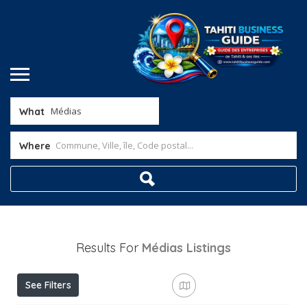
What
Where
Results For
Médias
Listings
See Filters