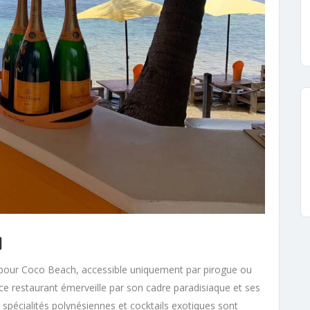
a
 pour Coco Beach, accessible uniquement par pirogue ou
e restaurant émerveille par son cadre paradisiaque et ses
s, spécialités polynésiennes et cocktails exotiques sont