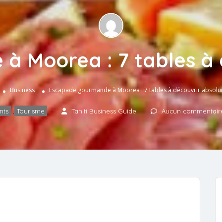
à Moorea : 7 tables à 
Business
Escapade gourmande à Moorea : 7 tables à découvrir absol
nts
,
Tourisme
Tahiti Business Guide
Aucun commentair