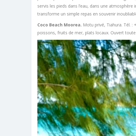
servis les pieds dans l’eau, dans une atmosphère i
transforme un simple repas en souvenir inoubliabl
Coco Beach Moorea.
Motu privé, Tiahura. Tél. : 
poissons, fruits de mer, plats locaux. Ouvert toute