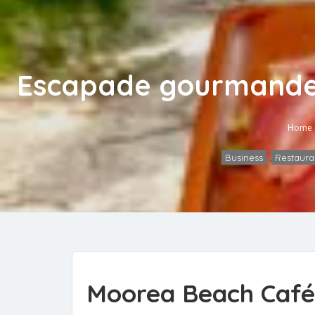
Escapade gourmande 
Home
Business
,
Restaura
Moorea Beach Café