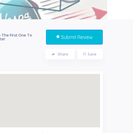
 The First One To
Submit Review
te!
Share
Save