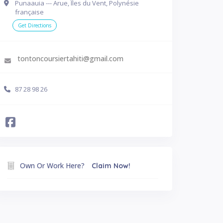
Punaauia --- Arue, Îles du Vent, Polynésie
française
Get Directions
tontoncoursiertahiti@gmail.com
87 28 98 26
Own Or Work Here?
Claim Now!