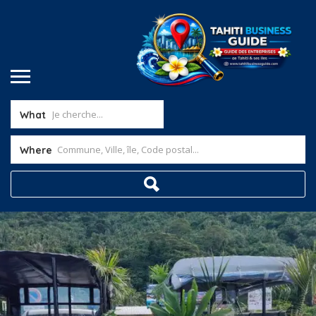
What
Where