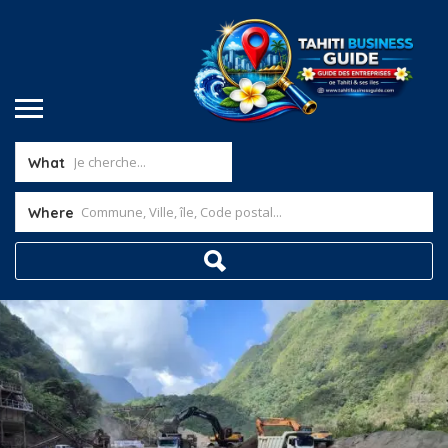
What
Where