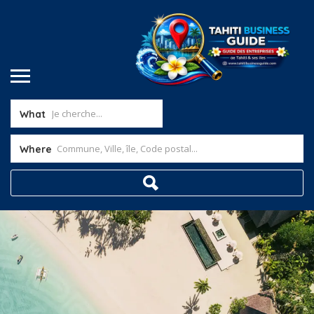
What
Where