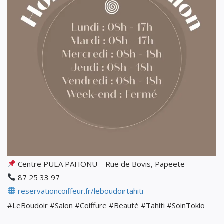
Centre PUEA PAHONU – Rue de Bovis, Papeete
87 25 33 97
reservationcoiffeur.fr/leboudoirtahiti
#LeBoudoir #Salon #Coiffure #Beauté #Tahiti #SoinTokio