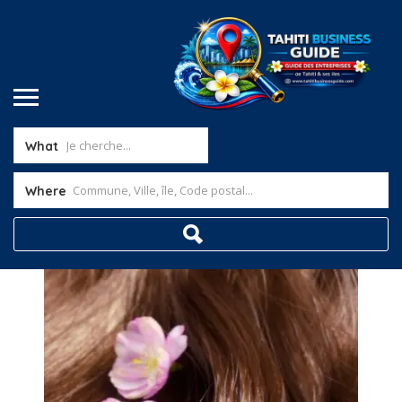
What
Where