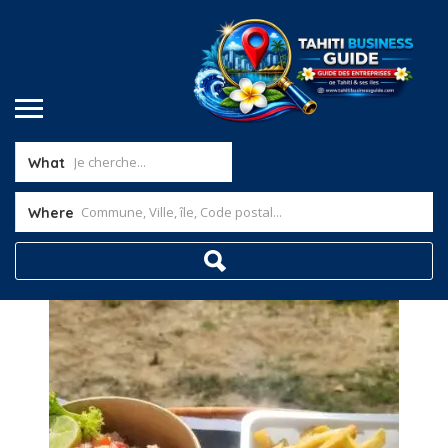
What
Where