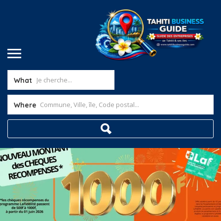
What
Where