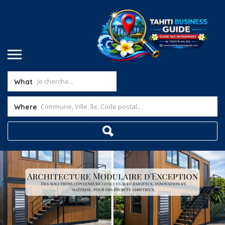
What
Where