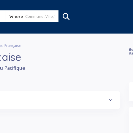
Where
ie Française
Be
çaise
Ra
du Pacifique