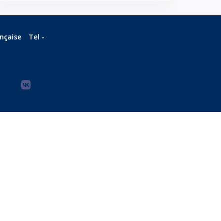
ançaise
Tel -