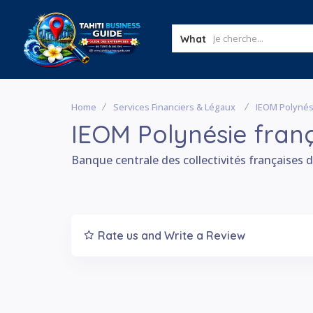
What
Home
Services Financiers & Légaux
IEOM Polynés
IEOM Polynésie fran
Banque centrale des collectivités françaises 
Rate us and Write a Review