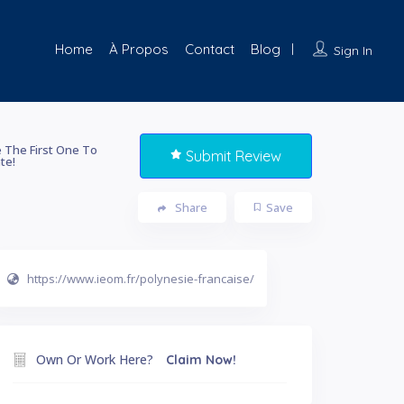
Home
À Propos
Contact
Blog
Sign In
 The First One To
Submit Review
te!
Share
Save
https://www.ieom.fr/polynesie-francaise/
Own Or Work Here?
Claim Now!