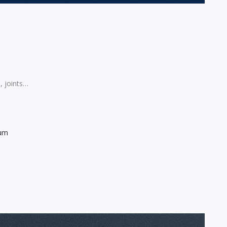
, joints…
ium