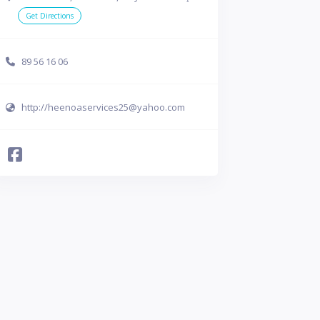
Get Directions
89 56 16 06
http://heenoaservices25@yahoo.com