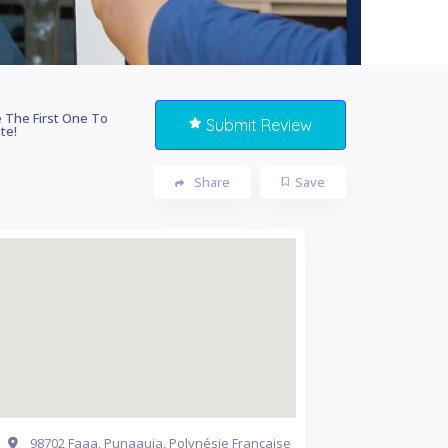
 The First One To
Submit Review
te!
Share
Save
98702 Faaa, Punaauia, Polynésie Française