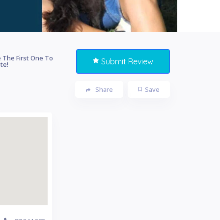
 The First One To
Submit Review
te!
Share
Save