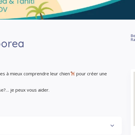
Be
oorea
Ra
res à mieux comprendre leur chien
pour créer une
sse?… je peux vous aider.