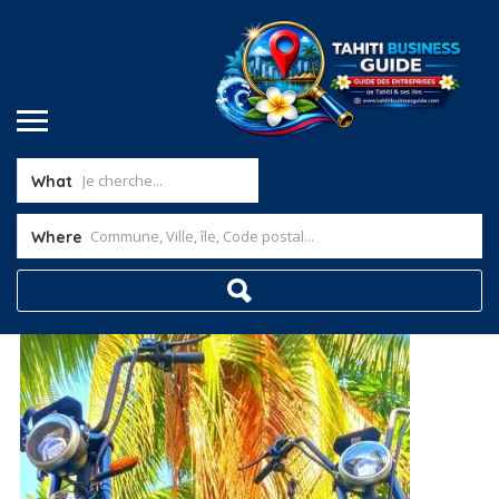
What
Where