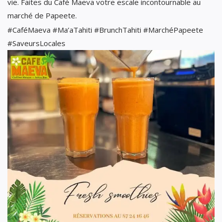
vie. Faites du Café Maeva votre escale incontournable au
marché de Papeete.
#CaféMaeva #Ma’aTahiti #BrunchTahiti #MarchéPapeete
#SaveursLocales