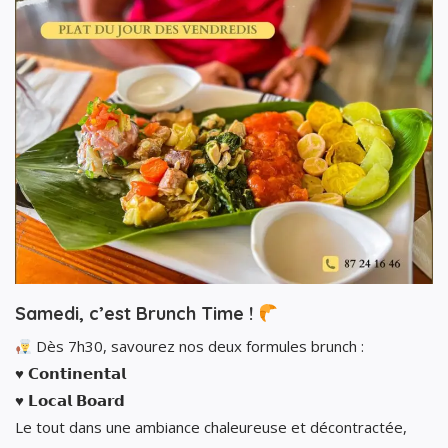
Samedi, c’est Brunch Time !
Dès 7h30, savourez nos deux formules brunch :
♥️ 𝗖𝗼𝗻𝘁𝗶𝗻𝗲𝗻𝘁𝗮𝗹
♥️ 𝗟𝗼𝗰𝗮𝗹 𝗕𝗼𝗮𝗿𝗱
Le tout dans une ambiance chaleureuse et décontractée,