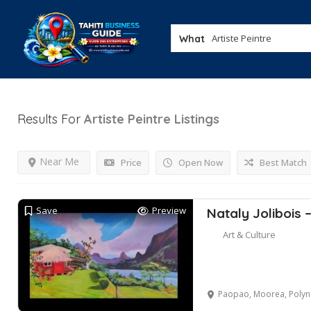
What
Results For
Artiste Peintre
Listings
Near Me
Price
Open Now
Best Match
Save
Preview
Nataly Jolibois –
Art & Culture
Paopao, Moorea, Polynésie F