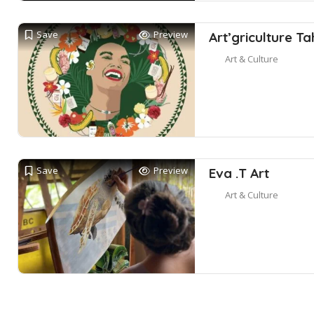
Save
Preview
Art’griculture Ta
Art & Culture
Save
Preview
Eva .T Art
Art & Culture